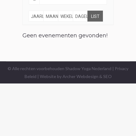
JAARLIJKS
MAANDELIJKS
WEKELIJKS
DAGELIJKS
LIST
Geen evenementen gevonden!
© Alle rechten voorbehouden Shadow Yoga Nederland |
Privacy
Beleid
| Website by
Archer Webdesign & SEO