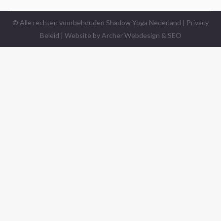
© Alle rechten voorbehouden Shadow Yoga Nederland |
Privacy
Beleid
| Website by
Archer Webdesign & SEO